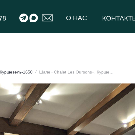
О НАС
78
КОНТАКТ
Куршевель-1650
Шале «Chalet Les Oursons», Куршевель-1650