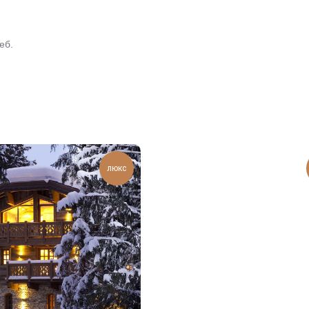
еб.
люкс