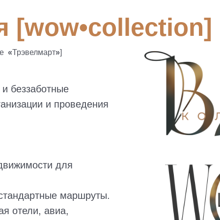
 [wow•collection]
ее
«
Трэвелмарт
»
]
 и беззаботные
ганизации и проведения
едвижимости для
стандартные маршруты.
ая отели, авиа,