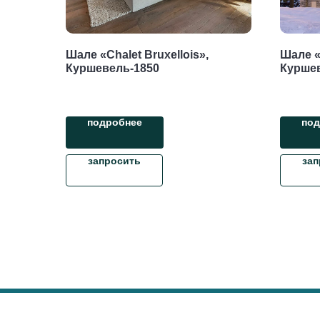
Шале «Chalet Bruxellois»,
Шале «
Куршевель-1850
Курше
подробнее
под
запросить
зап