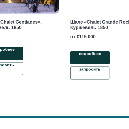
Chalet Gentianes»,
Шале «Chalet Grande Roc
вель-1850
Куршевель-1850
от €
115 000
робнее
подробнее
росить
запросить