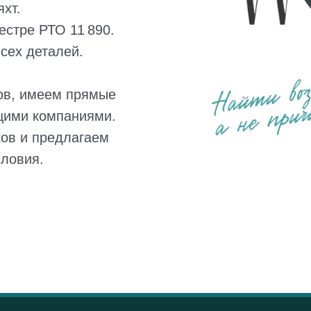
хт.
естре РТО 11 890.
сех деталей.
ов, имеем прямые
щими компаниями.
ов и предлагаем
словия.