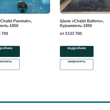
Chalet Panmah»,
Шале «Chalet Baltoro»,
вель-1850
Куршевель-1850
 700
от €
133 700
робнее
подробнее
росить
запросить