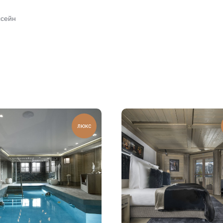
ссейн
люкс