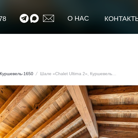
О НАС
78
КОНТАКТ
Куршевель-1650
Шале «Chalet Ultima 2», Куршевель-1650