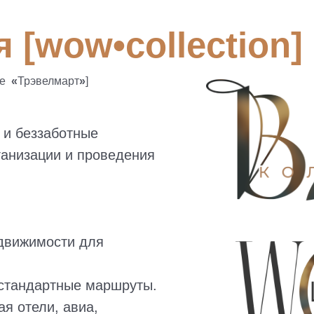
 [wow•collection]
ее
«
Трэвелмарт
»
]
 и беззаботные
ганизации и проведения
едвижимости для
стандартные маршруты.
ая отели, авиа,