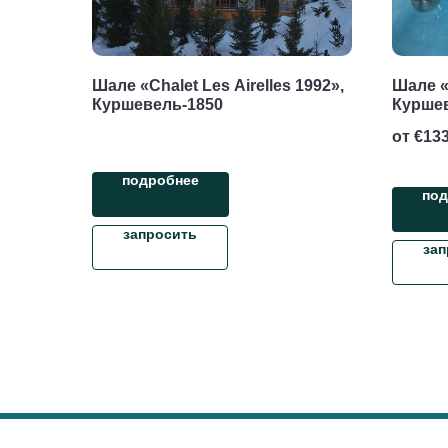
Шале «Chalet Les Airelles 1992»,
Шале «
Куршевель-1850
Курше
от €
133
подробнее
под
запросить
зап