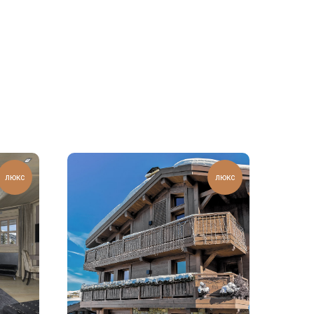
люкс
люкс