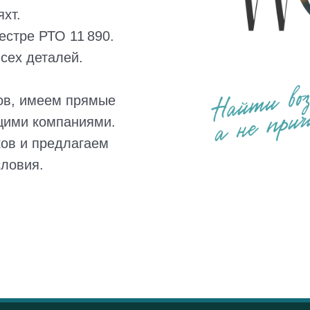
хт.
естре РТО 11 890.
сех деталей.
ов, имеем прямые
щими компаниями.
ов и предлагаем
словия.