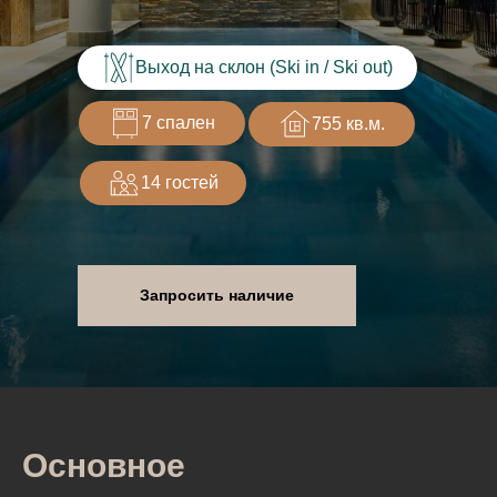
Выход на склон (Ski in / Ski out)
7 спален
755 кв.м.
14 гостей
Запросить наличие
Основное