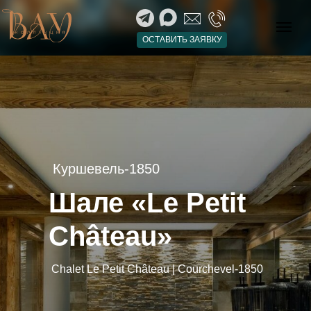
Основное
Галерея
Спальни
ОСТАВИТЬ ЗАЯВКУ
Расположение
Даты и стоимость
Сервисы
Куршевель-1850
Шале «Le Petit
Château»
Chalet Le Petit Château | Courchevel-1850