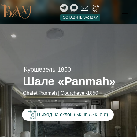
Основное
Галерея
Спальни
ОСТАВИТЬ ЗАЯВКУ
Расположение
Даты и стоимость
Сервисы
Куршевель-1850
Шале «Panmah»
Chalet Panmah | Courchevel-1850
Выход на склон (Ski in / Ski out)