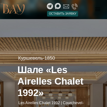
Основное
Галерея
Спальни
ОСТАВИТЬ ЗАЯВКУ
Расположение
Даты и стоимость
Сервисы
Куршевель-1850
Шале «Les
Airelles Chalet
1992»
Les Airelles Chalet 1992 | Courchevel-