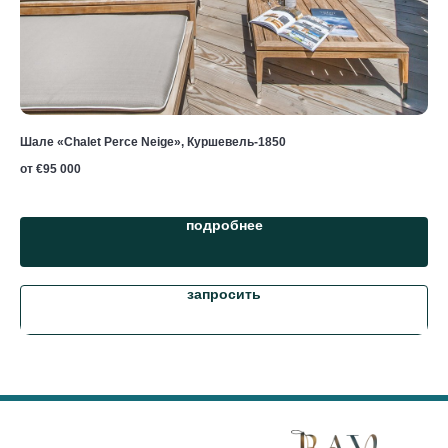
Шале «Chalet Perce Neige», Куршевель-1850
Шал
от €
95 000
от 
подробнее
запросить