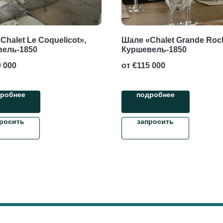
Chalet Le Coquelicot»,
Шале «Chalet Grande Roc
вель-1850
Куршевель-1850
 000
от €
115 000
робнее
подробнее
росить
запросить