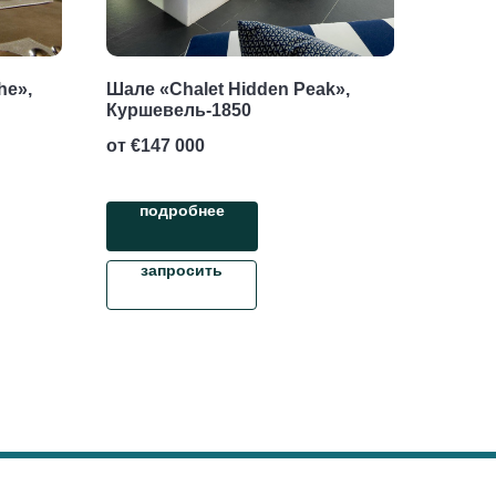
he»,
Шале «Chalet Hidden Peak»,
Куршевель-1850
от €
147 000
подробнее
запросить