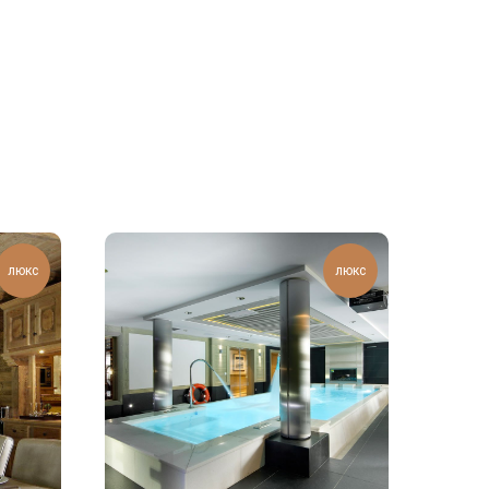
люкс
люкс