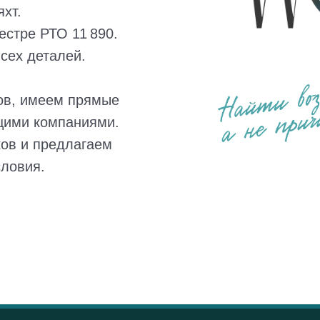
хт.
естре РТО 11 890.
сех деталей.
ов, имеем прямые
щими компаниями.
ов и предлагаем
словия.