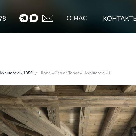
О НАС
78
КОНТАКТ
Куршевель-1850
Шале «Chalet Tahoe», Куршевель-1850