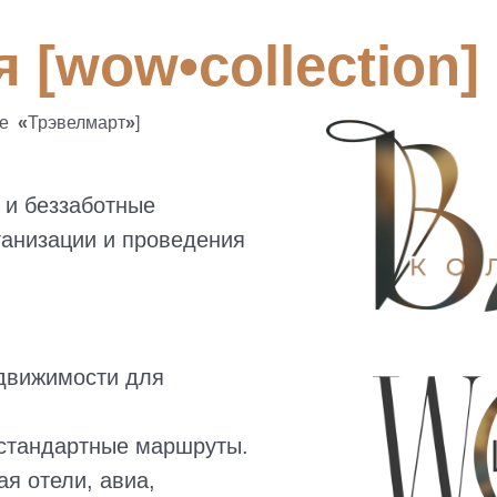
 [wow•collection]
ее
«
Трэвелмарт
»
]
 и беззаботные
ганизации и проведения
едвижимости для
стандартные маршруты.
ая отели, авиа,