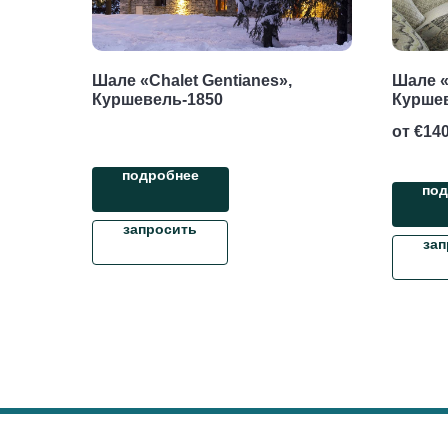
Шале «Chalet Gentianes»,
Шале «
Куршевель-1850
Курше
от €
140
подробнее
под
запросить
зап