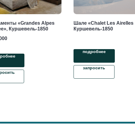
менты «Grandes Alpes
Шале «Chalet Les Airelles
e», Куршевель-1850
Куршевель-1850
000
подробнее
робнее
запросить
росить