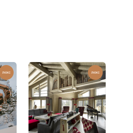
люкс
люкс