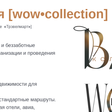
 [wow•collection]
ее
«
Трэвелмарт
»
]
 и беззаботные
ганизации и проведения
едвижимости для
стандартные маршруты.
ая отели, авиа,