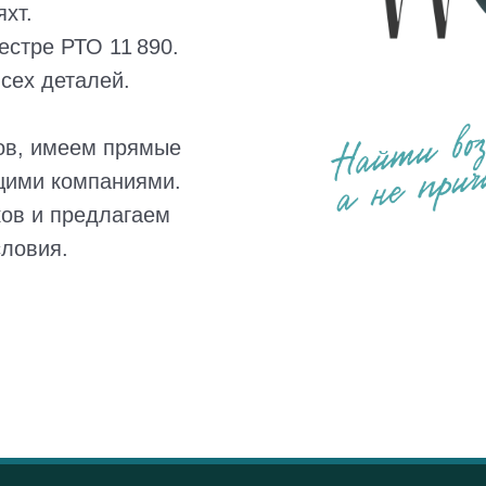
хт.
естре РТО 11 890.
сех деталей.
ов, имеем прямые
щими компаниями.
ов и предлагаем
словия.