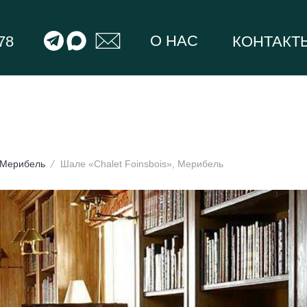
О НАС
78
КОНТАКТ
Мерибель
Шале «Chalet Foinsbois», Мерибель