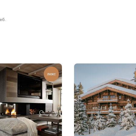
еб.
люкс