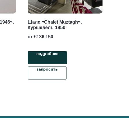
 1946»,
Шале «Chalet Muztagh»,
Куршевель-1850
от €
136 150
подробнее
запросить