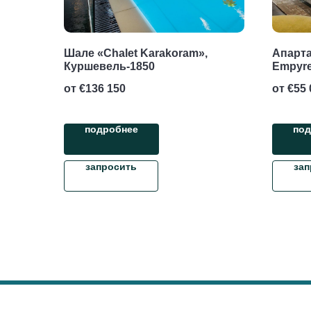
Шале «Chalet Karakoram»,
Апарта
Куршевель-1850
Empyre
от €
136 150
от €
55 
подробнее
под
запросить
зап