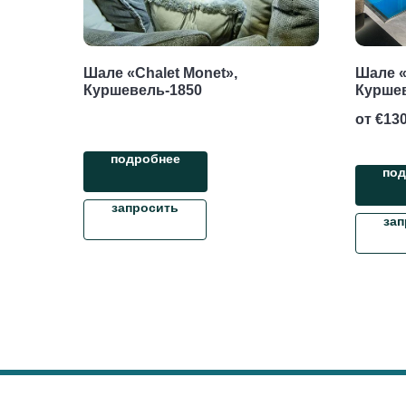
Шале «Chalet Monet»,
Шале «C
Куршевель-1850
Курше
от €
130
подробнее
под
запросить
зап