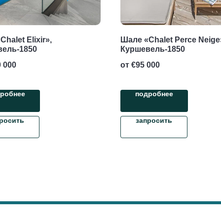
halet Elixir»,
Шале «Chalet Perce Neige
вель-1850
Куршевель-1850
 000
от €
95 000
робнее
подробнее
росить
запросить