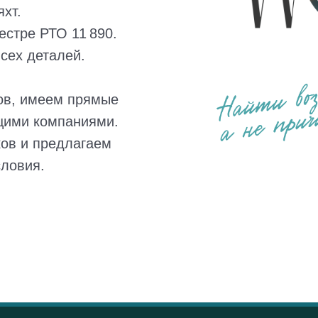
хт.
естре РТО 11 890.
сех деталей.
ов, имеем прямые
щими компаниями.
ов и предлагаем
словия.