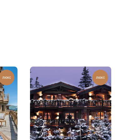
люкс
люкс