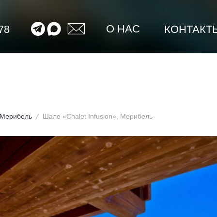
О НАС
78
КОНТАКТ
Мерибель
Шале «Chalet Infusion», Мерибель