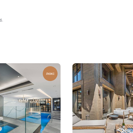
б.
люкс