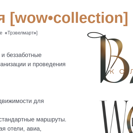
 [wow•collection]
ее
«
Трэвелмарт
»
]
 и беззаботные
ганизации и проведения
едвижимости для
стандартные маршруты.
ая отели, авиа,