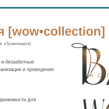
 [wow•collection]
ее
«
Трэвелмарт
»
]
 и беззаботные
ганизации и проведения
едвижимости для