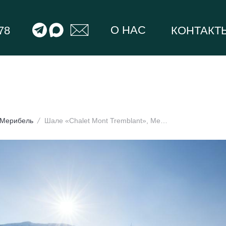
О НАС
78
КОНТАКТ
Мерибель
Шале «Chalet Mont Tremblant», Мерибель