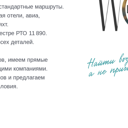
стандартные маршруты.
ая отели, авиа,
хт.
естре РТО 11 890.
сех деталей.
ов, имеем прямые
щими компаниями.
ов и предлагаем
словия.