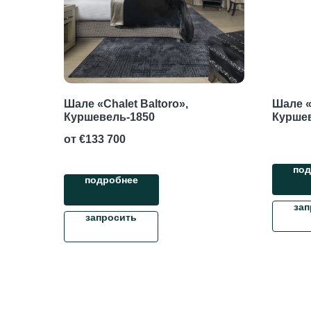
Шале «Chalet Baltoro»,
Шале «
Куршевель-1850
Курше
от €
133 700
под
подробнее
зап
запросить