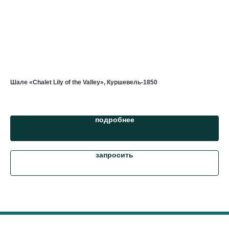
Шале «Chalet Lily of the Valley», Куршевель-1850
Шал
от 
подробнее
запросить