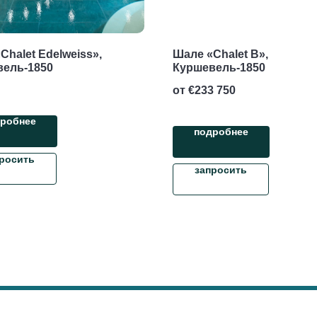
Chalet Edelweiss»,
Шале «Chalet B»,
вель-1850
Куршевель-1850
от €
233 750
робнее
подробнее
росить
запросить