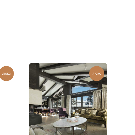
люкс
люкс