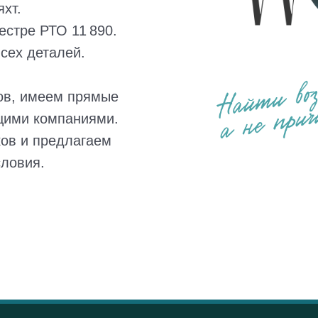
хт.
естре РТО 11 890.
сех деталей.
ов, имеем прямые
щими компаниями.
ов и предлагаем
словия.