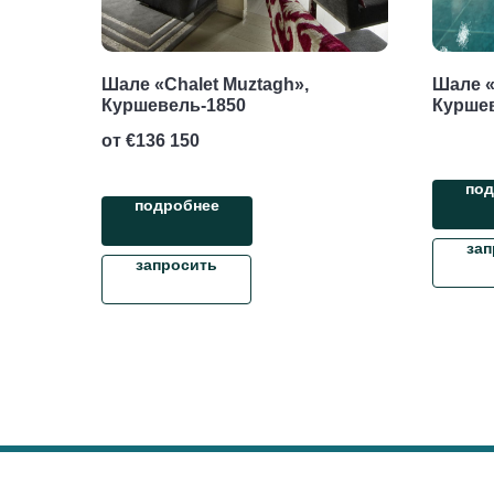
Шале «Chalet Muztagh»,
Шале «
Куршевель-1850
Курше
от €
136 150
под
подробнее
зап
запросить