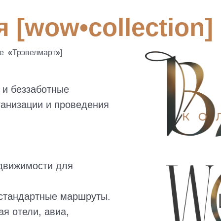
 [wow•collection]
ее
«
Трэвелмарт
»
]
 и беззаботные
ганизации и проведения
едвижимости для
стандартные маршруты.
ая отели, авиа,