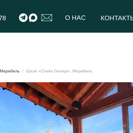
О НАС
78
КОНТАКТ
Мерибель
Шале «Chalet Genepi», Мерибель