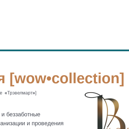
 [wow•collection]
ее
«
Трэвелмарт
»
]
 и беззаботные
ганизации и проведения