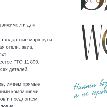
едвижимости для
стандартные маршруты.
ая отели, авиа,
хт.
естре РТО 11 890.
сех деталей.
ов, имеем прямые
щими компаниями.
ов и предлагаем
словия.