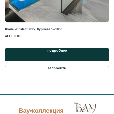
Шале «Chalet Elixir», Куршевель-1850
Шал
от €
130 000
от 
подробнее
запросить
Вау•коллекция