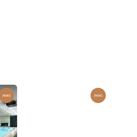
люкс
люкс