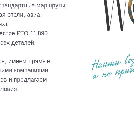
стандартные маршруты.
ая отели, авиа,
хт.
естре РТО 11 890.
сех деталей.
ов, имеем прямые
щими компаниями.
ов и предлагаем
словия.