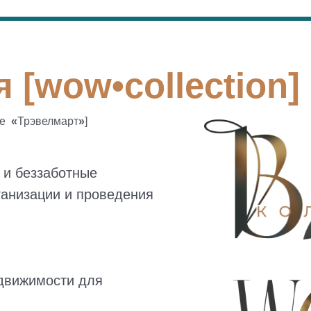
 [wow•collection]
ее
«
Трэвелмарт
»
]
 и беззаботные
ганизации и проведения
едвижимости для