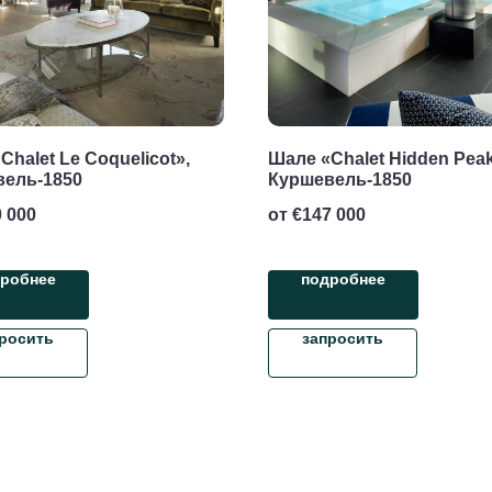
Chalet Le Coquelicot»,
Шале «Chalet Hidden Peak
вель-1850
Куршевель-1850
 000
от €
147 000
робнее
подробнее
росить
запросить