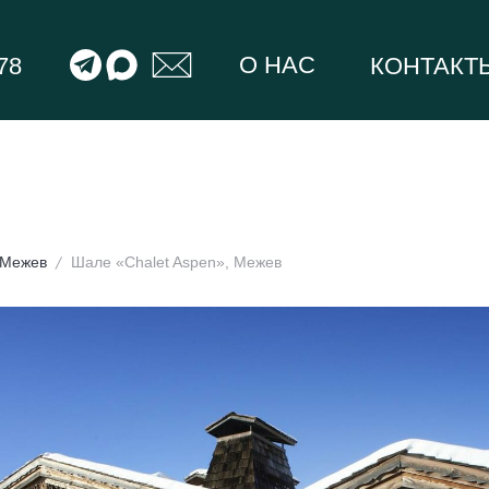
О НАС
78
КОНТАКТ
Межев
Шале «Chalet Aspen», Межев