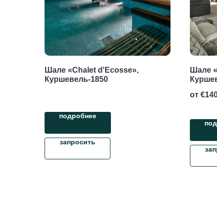
Шале «Chalet d'Ecosse»,
Шале «
Куршевель-1850
Курше
от €
140
подробнее
под
запросить
зап