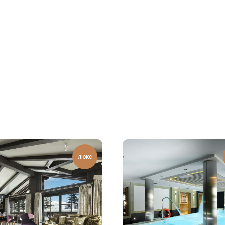
й
люкс