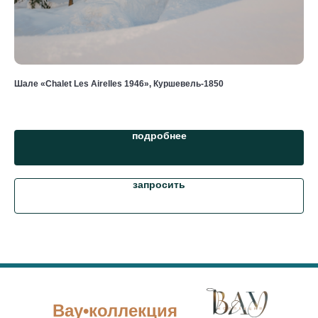
Шале «Chalet Les Airelles 1946», Куршевель-1850
Ап
от 
подробнее
запросить
Вау•коллекция