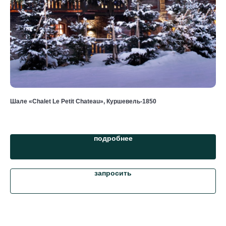
Шале «Chalet Le Petit Chateau», Куршевель-1850
Шал
от 
подробнее
запросить