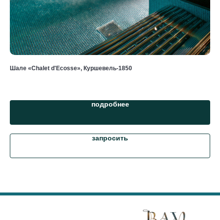
Шале «Chalet d'Ecosse», Куршевель-1850
Шал
от 
подробнее
запросить