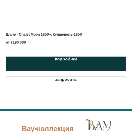
Шале «Chalet Moon 1850», Куршевель-1850
Шал
от €
190 000
от 
подробнее
запросить
Вау•коллекция