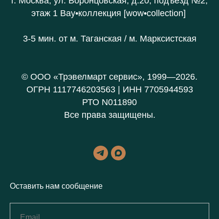
г. Москва, ул. Воронцовская, д.20
, подъезд №2,
этаж 1 В
ау•коллекция [wow•collection]
3-5 мин. от
м. Таганская / м. Марксистская
© ООО «Трэвелмарт сервис», 1999—2026.
ОГРН 1117746203563 | ИНН 7705944593
РТО N011890
Все права защищены.
Оставить нам сообщение