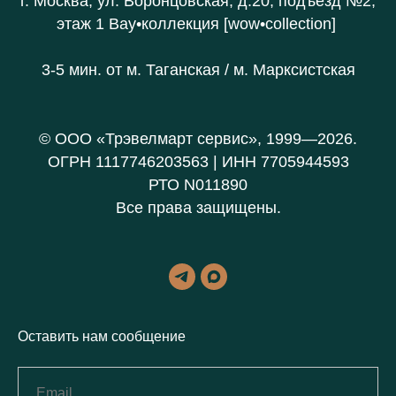
г. Москва, ул. Воронцовская, д.20
, подъезд №2,
этаж 1 В
ау•коллекция [wow•collection]
3-5 мин. от
м. Таганская / м. Марксистская
© ООО «Трэвелмарт сервис», 1999—2026.
ОГРН 1117746203563 | ИНН 7705944593
РТО N011890
Все права защищены.
Оставить нам сообщение