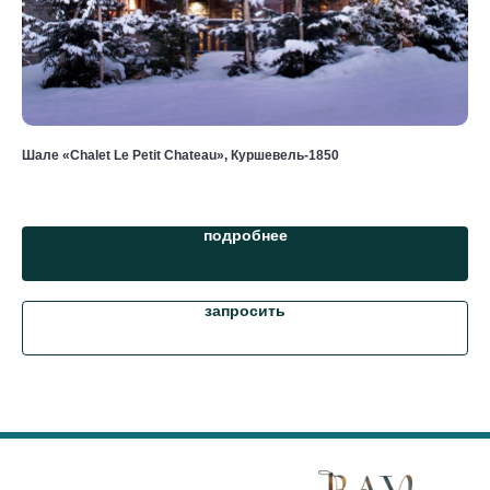
Шале «Chalet Le Petit Chateau», Куршевель-1850
Шал
от 
подробнее
запросить