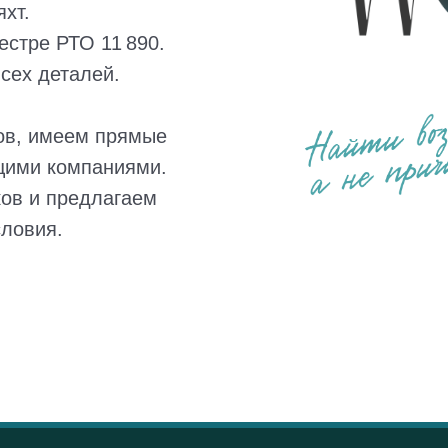
хт.
естре РТО 11 890.
сех деталей.
ов, имеем прямые
щими компаниями.
ов и предлагаем
словия.