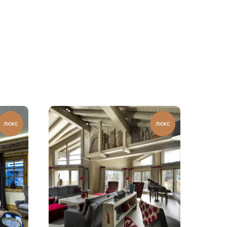
люкс
люкс