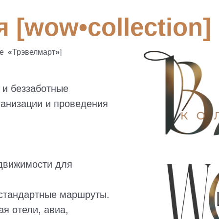
 [wow•collection]
ее
«
Трэвелмарт
»
]
 и беззаботные
ганизации и проведения
едвижимости для
стандартные маршруты.
ая отели, авиа,