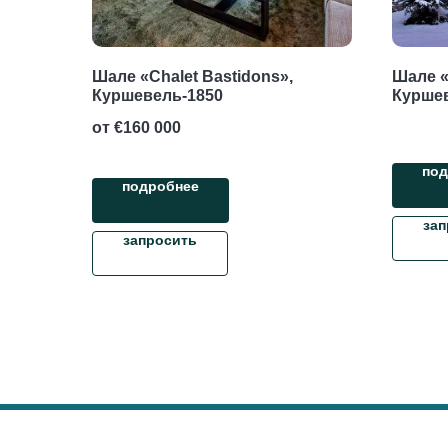
Шале «Chalet Bastidons»,
Шале «C
Куршевель-1850
Курше
от €
160 000
под
подробнее
зап
запросить