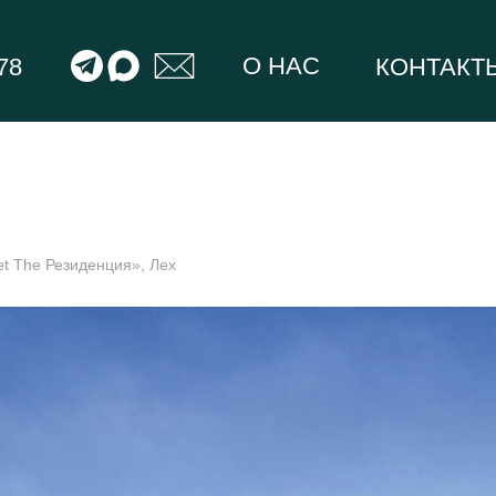
О НАС
78
КОНТАКТ
t The Резиденция», Лех