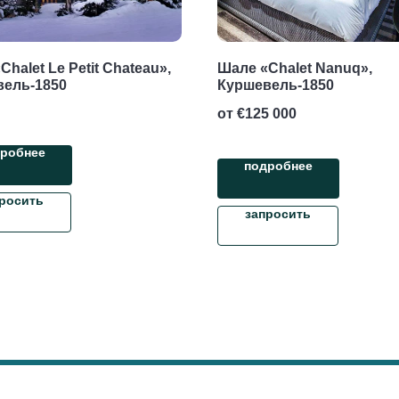
halet Le Petit Chateau»,
Шале «Chalet Nanuq»,
вель-1850
Куршевель-1850
от €
125 000
робнее
подробнее
росить
запросить