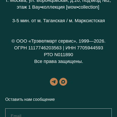
г. Москва, ул. Воронцовская, д.20
, подъезд №2,
этаж 1 В
ау•коллекция [wow•collection]
3-5 мин. от
м. Таганская / м. Марксистская
© ООО «Трэвелмарт сервис», 1999—2026.
ОГРН 1117746203563 | ИНН 7705944593
РТО N011890
Все права защищены.
Оставить нам сообщение