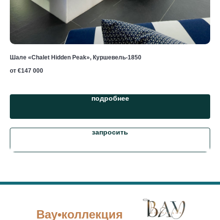
Шале «Chalet Hidden Peak», Куршевель-1850
Шал
от €
147 000
от 
подробнее
запросить
Вау•коллекция