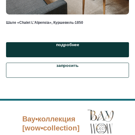
Шале «Chalet L'Alpensia», Куршевель-1850
Ап
от 
подробнее
запросить
Вау•коллекция
[wow•collection]