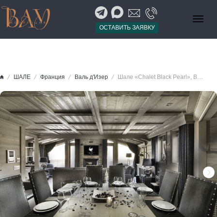
ОСТАВИТЬ ЗАЯВКУ
ШАЛЕ
Франция
Валь д'Изер
Шале «Chalet Black Pearl», Валь-д'Изер