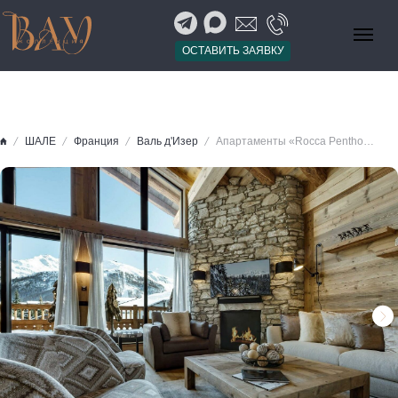
ОСТАВИТЬ ЗАЯВКУ
ШАЛЕ
Франция
Валь д'Изер
Апартаменты «Rocca Penthouse», Валь д'Изер