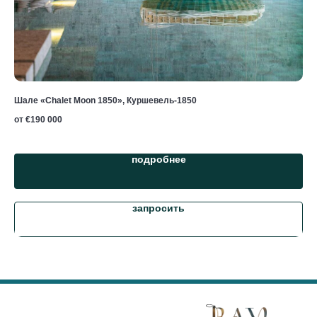
Шале «Chalet Moon 1850», Куршевель-1850
Шал
от €
190 000
подробнее
запросить