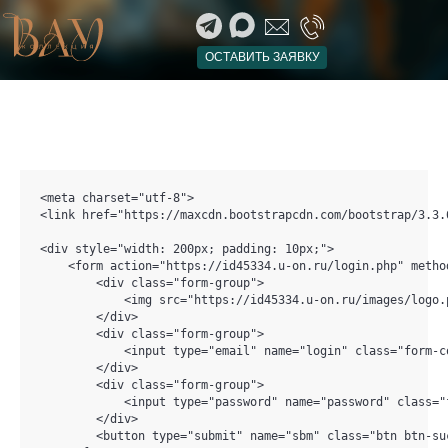
ОСТАВИТЬ ЗАЯВКУ
<meta charset="utf-8">

<link href="https://maxcdn.bootstrapcdn.com/bootstrap/3.3.
<div style="width: 200px; padding: 10px;">

    <form action="https://id45334.u-on.ru/login.php" metho
        <div class="form-group">

            <img src="https://id45334.u-on.ru/images/logo.p
        </div>

        <div class="form-group">

            <input type="email" name="login" class="form-c
        </div>

        <div class="form-group">

            <input type="password" name="password" class="
        </div>

        <button type="submit" name="sbm" class="btn btn-su