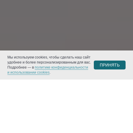
Мы используем cookies, чтобы сделать наш сайт
удобнее и более персонализированным для вас.
ПРИНЯТЬ
Подробнее — в
политике конфиденциальности
и использовании cookies
.
Оставить заявку
Позвонить
Написать
Telegram
 Шанхай
⭑⭑⭑⭑⭑
JW Marriott Marquis Shanghai Pudong 5*