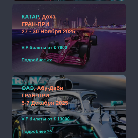
КАТАР
, Доха
ГРАН-ПРИ
27 - 30 Ноября 2025
VIP билеты от € 7800
Подробнее >>
ОАЭ
, Абу-Даби
ГРАН-ПРИ
5-7 Декабря 2025
VIP билеты от € 13000
Подробнее >>